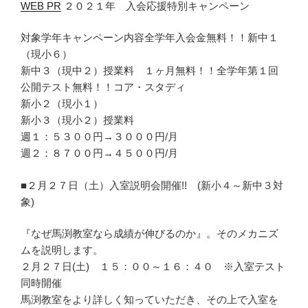
WEB PR
２０２１年 入会応援特別キャンペーン
対象学年キャンペーン内容全学年入会金無料！！新中１
（現小６）
新中３（現中２）授業料 １ヶ月無料！！全学年第１回
公開テスト無料！！コア・スタディ
新小２（現小１）
新小３（現小２）授業料
週１：５３００円→３０００円/月
週２：８７００円→４５００円/月
■２月２７日（土）入室説明会開催!! (新小４～新中３対
象)
『なぜ馬渕教室なら成績が伸びるのか』。そのメカニズ
ムを説明します。
２月２７日(土) １５：００～１６：４０ ※入室テスト
同時開催
馬渕教室をより詳しく知っていただき、その上で入室を