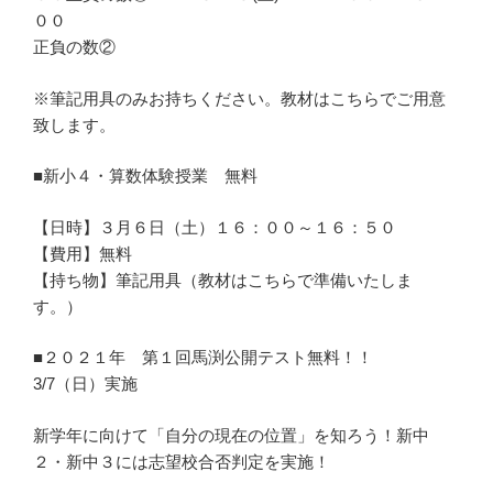
００
正負の数②
※筆記用具のみお持ちください。教材はこちらでご用意
致します。
■新小４・算数体験授業 無料
【日時】３月６日（土）１６：００～１６：５０
【費用】無料
【持ち物】筆記用具（教材はこちらで準備いたしま
す。）
■２０２１年 第１回馬渕公開テスト無料！！
3/7（日）実施
新学年に向けて「自分の現在の位置」を知ろう！新中
２・新中３には志望校合否判定を実施！