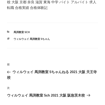
校 大阪 京都 奈良 滋賀 東海 中学 バイト アルバイト 求人
転職 合格実績 合格体験記
カ
馬渕教室 5CH
テ
タ
ウィルウェイ 馬渕教室 5ちゃん
ゴ
グ
リ
ー
投
過
前
稿
去
ウィルウェイ 馬渕教室 5ちゃんねる 2021 大阪 天王寺
ナ
の
校
ビ
投
稿
ゲ
次
次
の
ー
ウィルウェイ 馬渕教室 5ch 2021 大阪 阪急茨木校
投
シ