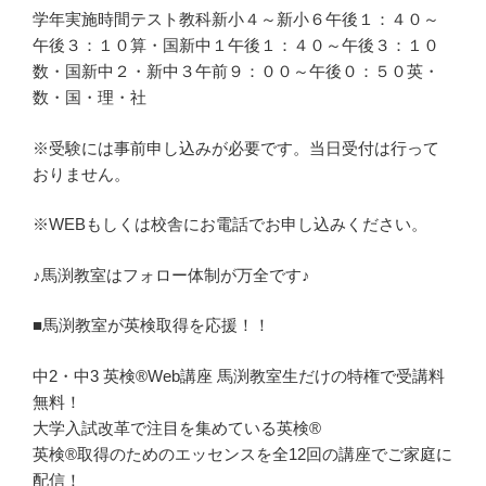
学年実施時間テスト教科新小４～新小６午後１：４０～
午後３：１０算・国新中１午後１：４０～午後３：１０
数・国新中２・新中３午前９：００～午後０：５０英・
数・国・理・社
※受験には事前申し込みが必要です。当日受付は行って
おりません。
※WEBもしくは校舎にお電話でお申し込みください。
♪馬渕教室はフォロー体制が万全です♪
■馬渕教室が英検取得を応援！！
中2・中3 英検®Web講座 馬渕教室生だけの特権で受講料
無料！
大学入試改革で注目を集めている英検®
英検®取得のためのエッセンスを全12回の講座でご家庭に
配信！