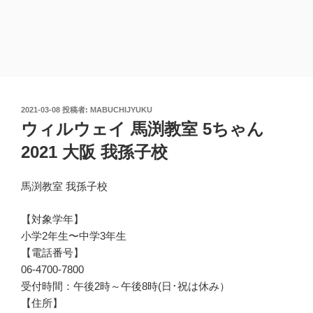
投
2021-03-08
投稿者:
MABUCHIJYUKU
稿
ウィルウェイ 馬渕教室 5ちゃん
日:
2021 大阪 我孫子校
馬渕教室 我孫子校
【対象学年】
小学2年生〜中学3年生
【電話番号】
06-4700-7800
受付時間：午後2時～午後8時(日･祝は休み）
【住所】