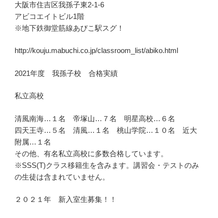
大阪市住吉区我孫子東2-1-6
アビコエイトビル1階
※地下鉄御堂筋線あびこ駅スグ！
http://kouju.mabuchi.co.jp/classroom_list/abiko.html
2021年度 我孫子校 合格実績
私立高校
清風南海…１名 帝塚山…７名 明星高校…６名
四天王寺…５名 清風…１名 桃山学院…１０名 近大
附属…１名
その他、有名私立高校に多数合格しています。
※SSS(T)クラス移籍生を含みます。講習会・テストのみ
の生徒は含まれていません。
２０２１年 新入室生募集！！