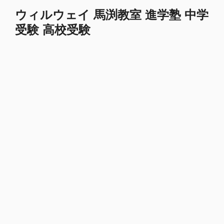
コ
ウィルウェイ 馬渕教室 進学塾 中学
ン
受験 高校受験
テ
ン
ツ
へ
ス
キ
ッ
プ