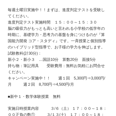
毎週土曜日実施中！！まずは、進度判定テストを受験し
てください。
進度判定テスト実施時間 １５：００～１５：３０
脳の吸収力がもっとも高いと言われる小学校の低学年の
時期に、基礎学力・思考力の基盤を身につけるのが『算
国能力開発 コア・スタディ』です。一斉授業と個別指導
のハイブリッド型指導で、お子様の学力を伸ばします。
試験教科(計30分)：
新小２・新小３ …国語10分 算数20分 面接5分
持ち物：筆記用具 受験費用：無料お気軽にお問合せ
ください。
キャンペーン実施中！！ 週１回 5,300円⇒3,000円/
月 週２回 8,700円⇒4,500円/月
■新中１・数学体験授業 無料
実施日時授業内容 ３/６（土） １７：００～１８：
００正負の数① ３/１３(土) １７：００～１８：